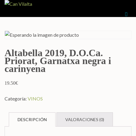
CAN VILALTA
Otro sitio realizado con WordPress
Altabella 2019, D.O.Ca.
Priorat, Garnatxa negra i
carinyena
19.50
€
Categoría:
VINOS
DESCRIPCIÓN
VALORACIONES (0)