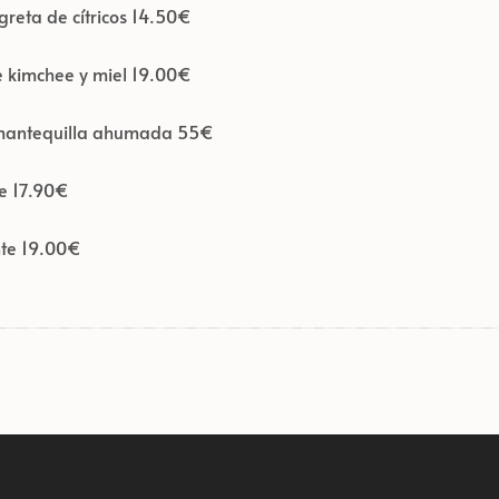
reta de cítricos 14.50€
e kimchee y miel 19.00€
y mantequilla ahumada 55€
te 17.90€
nte 19.00€