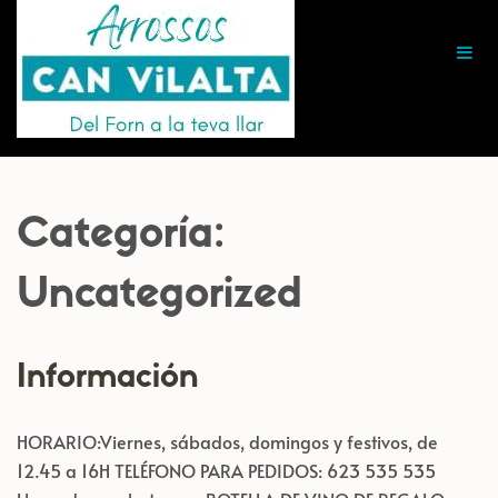
CAN VILALTA
Otro sitio realizado con WordPress
Categoría:
Uncategorized
Información
HORARIO:Viernes, sábados, domingos y festivos, de
12.45 a 16H TELÉFONO PARA PEDIDOS: 623 535 535